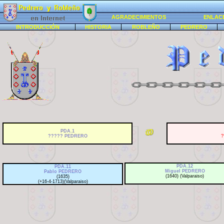
AGRADECIMIENTOS
ENLAC
INTRODUCCIÓN
HISTORIA
ROBLEÑO
PEDRERO
PDA.1
????? PEDRERO
?
PDA.12
PDA.11
Miguel PEDRERO
Pablo PEDRERO
(1640) (Valparaiso)
(1635)
(+16-4-1713)(Valparaiso)